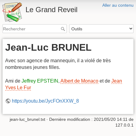
Aller au contenu
Le Grand Reveil
Jean-Luc BRUNEL
Avec son agence de mannequin, il a violé de très
nombreuses jeunes filles.
Ami de
Jeffrey EPSTEIN
,
Albert de Monaco
et de
Jean
Yves Le Fur
https://youtu.be/JycFOnXXW_8
jean-luc_brunel.txt
· Dernière modification :
2021/05/20 14:11
de
127.0.0.1