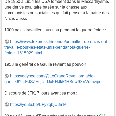
De 1950 à 1954 les USA tombent dans le Maccarthysme,
une dérive totalitaire basée sur la chasse aux
communistes ou socialistes qui fait penser à la haine des
Nazis aussi.
1000 nazis travaillent aux usa pendant la guerre froide :
https://www.lexpress.fr/monde/un-millier-de-nazis-ont-
travaille-pour-les-etats-unis-pendant-la-guerre-
froide_1615929.html
1958 le général de Gaulle revient au pouvoir
https://odysee.com/@LeGrandReveil.org:a/de-
gaulle:6?r=EJSZEcjULfJxKHJkfGHSqw9XnVdmvipc
Discours de JFK, 7 jours avant sa mort :
https://youtu.be/EFy2qbjC3mM