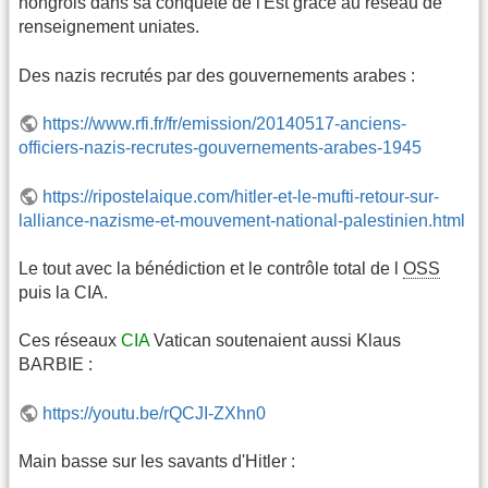
hongrois dans sa conquête de l'Est grâce au réseau de
renseignement uniates.
Des nazis recrutés par des gouvernements arabes :
https://www.rfi.fr/fr/emission/20140517-anciens-
officiers-nazis-recrutes-gouvernements-arabes-1945
https://ripostelaique.com/hitler-et-le-mufti-retour-sur-
lalliance-nazisme-et-mouvement-national-palestinien.html
Le tout avec la bénédiction et le contrôle total de l
OSS
puis la CIA.
Ces réseaux
CIA
Vatican soutenaient aussi Klaus
BARBIE :
https://youtu.be/rQCJI-ZXhn0
Main basse sur les savants d'Hitler :