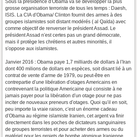
Sous la présidence d'Obama va se développer la plus
grosse organisation terroriste de tous les temps : Daesh,
ISIS. La CIA d'Obama/ Clinton fournit des armes à des
groupes islamistes soit distant modérés ( al Qaïda) avec
comme objectif de renverser le président Assad. Le
président Assad n'est certes pas un grand démocrate,
mais il protège les chrétiens et autres minorités, il
s'oppose aux islamistes.
Janvier 2016 : Obama paye 1,7 milliards de dollars à l'Iran
dont 400 milions de dollars en espèces, soit disant lié à un
contrat de vente d'arme de 1979, ou peut-être en
contrepartie d'une libération d'otages Americains en
contrevenant la politique Americaine qui consiste à ne
jamais payer pour la libération d'un otage pour ne pas
inciter de nouveaux preneurs d'otages. Quoi qu'il en soit,
peu importe la vraie raison, c'est un énorme cadeau
d'Obama au régime islamiste Iranien, cet argent va finir
directement dans les poches de dictateurs sanguinaires
de groupes terroristes et pour acheter des armes ou du
matériel pour les projets de bombe atomique Iranienne.