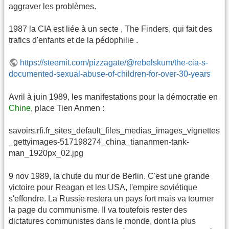
aggraver les problèmes.
1987 la CIA est liée à un secte , The Finders, qui fait des
trafics d'enfants et de la pédophilie .
https://steemit.com/pizzagate/@rebelskum/the-cia-s-
documented-sexual-abuse-of-children-for-over-30-years
Avril à juin 1989, les manifestations pour la démocratie en
Chine
, place Tien Anmen :
savoirs.rfi.fr_sites_default_files_medias_images_vignettes
_gettyimages-517198274_china_tiananmen-tank-
man_1920px_02.jpg
9 nov 1989, la chute du mur de Berlin. C'est une grande
victoire pour Reagan et les USA, l'empire soviétique
s'effondre. La Russie restera un pays fort mais va tourner
la page du communisme. Il va toutefois rester des
dictatures communistes dans le monde, dont la plus