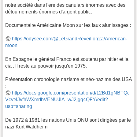
notre société dans l'ere des canulars énormes avec des
détournements énormes d'argent public.
Documentaire Américaine Moon sur les faux alunissages :
https://odysee.com/@LeGrandReveil.org:a/American-
moon
En Espagne le général Franco est soutenu par hitler et la
cia . Il reste au pouvoir jusqu'en 1975.
Présentation chronologie nazisme et néo-nazime des USA
:
https://docs.google.com/presentation/d/12Bd1gNBTQc
Vcvt4JvfhWXmrIbVENUJlA_wJ2jgq4QFY/edit?
usp=sharing
De 1972 à 1981 les nations Unis ONU sont dirigées par le
nazi Kurt Waldheim