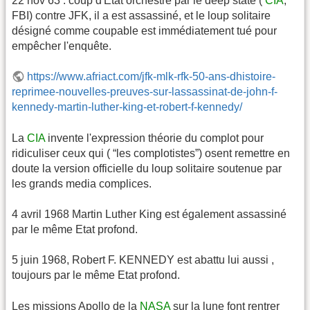
22 nov 63 : coup d'État orchestré par le deep state (
CIA
,
FBI) contre JFK, il a est assassiné, et le loup solitaire
désigné comme coupable est immédiatement tué pour
empêcher l'enquête.
https://www.afriact.com/jfk-mlk-rfk-50-ans-dhistoire-
reprimee-nouvelles-preuves-sur-lassassinat-de-john-f-
kennedy-martin-luther-king-et-robert-f-kennedy/
La
CIA
invente l'expression théorie du complot pour
ridiculiser ceux qui ( “les complotistes”) osent remettre en
doute la version officielle du loup solitaire soutenue par
les grands media complices.
4 avril 1968 Martin Luther King est également assassiné
par le même Etat profond.
5 juin 1968, Robert F. KENNEDY est abattu lui aussi ,
toujours par le même Etat profond.
Les missions Apollo de la
NASA
sur la lune font rentrer