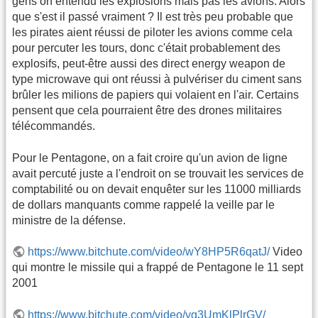
gens on entendu les explosions mais pas les avions. Alors
que s'est il passé vraiment ? Il est très peu probable que
les pirates aient réussi de piloter les avions comme cela
pour percuter les tours, donc c'était probablement des
explosifs, peut-être aussi des direct energy weapon de
type microwave qui ont réussi à pulvériser du ciment sans
brûler les milions de papiers qui volaient en l'air. Certains
pensent que cela pourraient être des drones militaires
télécommandés.
Pour le Pentagone, on a fait croire qu'un avion de ligne
avait percuté juste a l'endroit on se trouvait les services de
comptabilité ou on devait enquêter sur les 11000 milliards
de dollars manquants comme rappelé la veille par le
ministre de la défense.
https://www.bitchute.com/video/wY8HP5R6qatJ/
Video
qui montre le missile qui a frappé de Pentagone le 11 sept
2001
https://www.bitchute.com/video/yg3UmKlPlrGV/