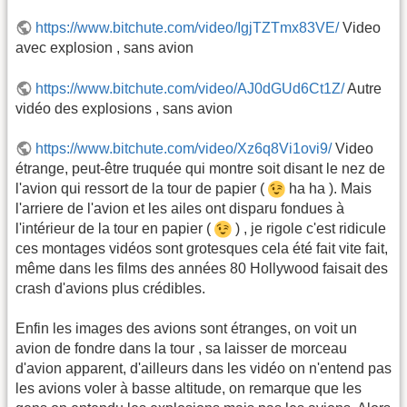
https://www.bitchute.com/video/IgjTZTmx83VE/
Video
avec explosion , sans avion
https://www.bitchute.com/video/AJ0dGUd6Ct1Z/
Autre
vidéo des explosions , sans avion
https://www.bitchute.com/video/Xz6q8Vi1ovi9/
Video
étrange, peut-être truquée qui montre soit disant le nez de
l'avion qui ressort de la tour de papier (
ha ha ). Mais
l'arriere de l'avion et les ailes ont disparu fondues à
l'intérieur de la tour en papier (
) , je rigole c'est ridicule
ces montages vidéos sont grotesques cela été fait vite fait,
même dans les films des années 80 Hollywood faisait des
crash d'avions plus crédibles.
Enfin les images des avions sont étranges, on voit un
avion de fondre dans la tour , sa laisser de morceau
d'avion apparent, d'ailleurs dans les vidéo on n'entend pas
les avions voler à basse altitude, on remarque que les