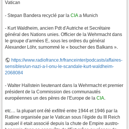
Vatican
- Stepan Bandera recyclé par la
CIA
a Munich
- Kurt Waldheim, ancien Pdt d'Autriche et Secrétaire
général des Nations unies. Officier de la Wehrmacht dans
le groupe d'armées E, sous les ordres du général
Alexander Löhr, surnommé le « boucher des Balkans ».
https://www.radiofrance.fr/franceinter/podcasts/affaires-
sensibles/un-nazi-a-l-onu-le-scandale-kurt-waldheim-
2068084
- Walter Hallstein lieutenant dans la Wehrmacht et premier
président de la Commission des communautés
européennes un des pères de l'Europe de la
CIA
.
etc… la plupart ont été exfiltré entre 1944 et 1946 par la
Ratline organisée par le Vatican sous l'égide du III Reich
auquel il etait associé depuis la chute de Empire austro-