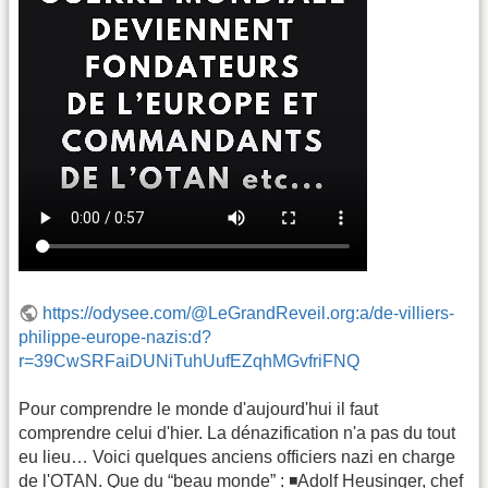
https://odysee.com/@LeGrandReveil.org:a/de-villiers-
philippe-europe-nazis:d?
r=39CwSRFaiDUNiTuhUufEZqhMGvfriFNQ
Pour comprendre le monde d'aujourd'hui il faut
comprendre celui d'hier. La dénazification n'a pas du tout
eu lieu… Voici quelques anciens officiers nazi en charge
de l'OTAN. Que du “beau monde” : ◾️Adolf Heusinger, chef