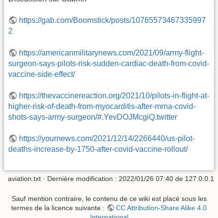
https://gab.com/Boomstick/posts/10765573467335997
2
https://americanmilitarynews.com/2021/09/army-flight-
surgeon-says-pilots-risk-sudden-cardiac-death-from-covid-
vaccine-side-effect/
https://thevaccinereaction.org/2021/10/pilots-in-flight-at-
higher-risk-of-death-from-myocarditis-after-mrna-covid-
shots-says-army-surgeon/#.YevDOJMcgiQ.twitter
https://yournews.com/2021/12/14/2266440/us-pilot-
deaths-increase-by-1750-after-covid-vaccine-rollout/
aviation.txt
· Dernière modification :
2022/01/26 07:40
de
127.0.0.1
Sauf mention contraire, le contenu de ce wiki est placé sous les
termes de la licence suivante :
CC Attribution-Share Alike 4.0
International