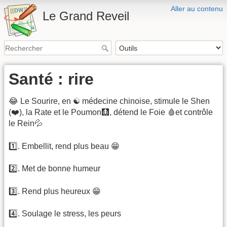
Aller au contenu
Le Grand Reveil
Santé : rire
😂 Le Sourire, en ☯️ médecine chinoise, stimule le Shen
(❤️), la Rate et le Poumon🩻, détend le Foie 🩸et contrôle
le Rein💦
1️⃣. Embellit, rend plus beau 😁
2️⃣. Met de bonne humeur
3️⃣. Rend plus heureux 😁
4️⃣. Soulage le stress, les peurs