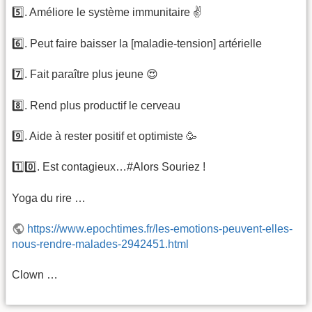
5️⃣. Améliore le système immunitaire ✌️
6️⃣. Peut faire baisser la [maladie-tension] artérielle
7️⃣. Fait paraître plus jeune 😍
8️⃣. Rend plus productif le cerveau
9️⃣. Aide à rester positif et optimiste 🥳
1️⃣0️⃣. Est contagieux…#Alors Souriez !
Yoga du rire …
https://www.epochtimes.fr/les-emotions-peuvent-elles-
nous-rendre-malades-2942451.html
Clown …