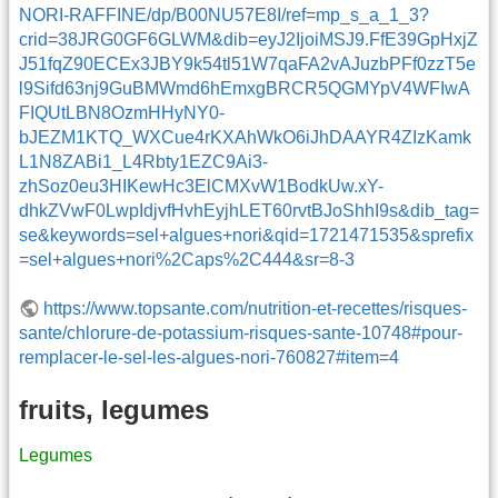
NORI-RAFFINE/dp/B00NU57E8I/ref=mp_s_a_1_3?
crid=38JRG0GF6GLWM&dib=eyJ2IjoiMSJ9.FfE39GpHxjZ
J51fqZ90ECEx3JBY9k54tl51W7qaFA2vAJuzbPFf0zzT5e
l9Sifd63nj9GuBMWmd6hEmxgBRCR5QGMYpV4WFIwA
FIQUtLBN8OzmHHyNY0-
bJEZM1KTQ_WXCue4rKXAhWkO6iJhDAAYR4ZIzKamk
L1N8ZABi1_L4Rbty1EZC9Ai3-
zhSoz0eu3HIKewHc3ElCMXvW1BodkUw.xY-
dhkZVwF0LwpIdjvfHvhEyjhLET60rvtBJoShhI9s&dib_tag=
se&keywords=sel+algues+nori&qid=1721471535&sprefix
=sel+algues+nori%2Caps%2C444&sr=8-3
https://www.topsante.com/nutrition-et-recettes/risques-
sante/chlorure-de-potassium-risques-sante-10748#pour-
remplacer-le-sel-les-algues-nori-760827#item=4
fruits, legumes
Legumes