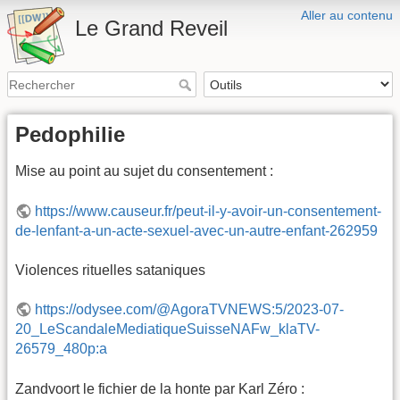
Aller au contenu
Le Grand Reveil
Pedophilie
Mise au point au sujet du consentement :
https://www.causeur.fr/peut-il-y-avoir-un-consentement-
de-lenfant-a-un-acte-sexuel-avec-un-autre-enfant-262959
Violences rituelles sataniques
https://odysee.com/@AgoraTVNEWS:5/2023-07-
20_LeScandaleMediatiqueSuisseNAFw_klaTV-
26579_480p:a
Zandvoort le fichier de la honte par Karl Zéro :