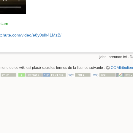
Islam
itchute.com/video/e8y0slh41MzB/
john_brennan.txt
· D
ntenu de ce wiki est placé sous les termes de la licence suivante :
CC Attribution