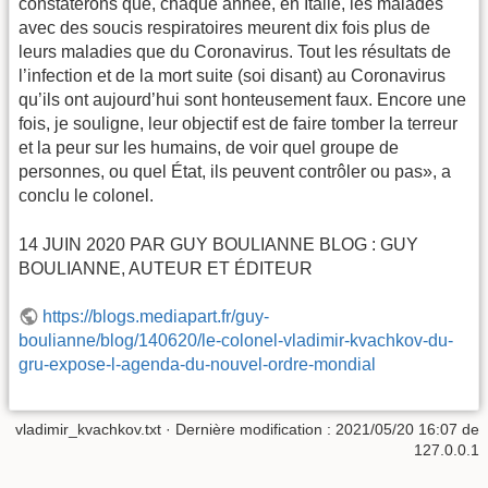
constaterons que, chaque année, en Italie, les malades
avec des soucis respiratoires meurent dix fois plus de
leurs maladies que du Coronavirus. Tout les résultats de
l’infection et de la mort suite (soi disant) au Coronavirus
qu’ils ont aujourd’hui sont honteusement faux. Encore une
fois, je souligne, leur objectif est de faire tomber la terreur
et la peur sur les humains, de voir quel groupe de
personnes, ou quel État, ils peuvent contrôler ou pas», a
conclu le colonel.
14 JUIN 2020 PAR GUY BOULIANNE BLOG : GUY
BOULIANNE, AUTEUR ET ÉDITEUR
https://blogs.mediapart.fr/guy-
boulianne/blog/140620/le-colonel-vladimir-kvachkov-du-
gru-expose-l-agenda-du-nouvel-ordre-mondial
vladimir_kvachkov.txt
· Dernière modification :
2021/05/20 16:07
de
127.0.0.1