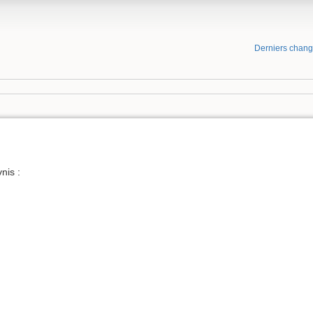
Derniers chan
nis :