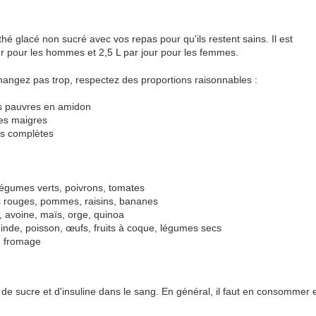
hé glacé non sucré avec vos repas pour qu'ils restent sains. Il est
our pour les hommes et 2,5 L par jour pour les femmes.
ngez pas trop, respectez des proportions raisonnables :
s pauvres en amidon
nes maigres
es complètes
 légumes verts, poivrons, tomates
s rouges, pommes, raisins, bananes
z, avoine, maïs, orge, quinoa
inde, poisson, œufs, fruits à coque, légumes secs
t, fromage
 de sucre et d'insuline dans le sang. En général, il faut en consommer e