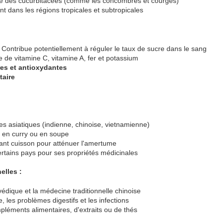
mille des cucurbitacées (comme les concombres et courges)
t dans les régions tropicales et subtropicales
 Contribue potentiellement à réguler le taux de sucre dans le sang
 de vitamine C, vitamine A, fer et potassium
res et antioxydantes
taire
es asiatiques (indienne, chinoise, vietnamienne)
, en curry ou en soupe
ant cuisson pour atténuer l'amertume
tains pays pour ses propriétés médicinales
elles :
édique et la médecine traditionnelle chinoise
, les problèmes digestifs et les infections
léments alimentaires, d'extraits ou de thés