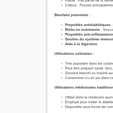
Plante : Fait partie de la fa
Culture : Pousse principalemen
Bienfaits potentiels :
Propriétés antidiabétiques
:
Riche en nutriments
: Source
Propriétés anti-inflammatoi
Soutien du système immuni
Aide à la digestion
Utilisations culinaires :
Très populaire dans les cuisin
Peut être préparé sauté, farci
Souvent blanchi ou mariné av
Consommé cru en jus dans cer
Utilisations médicinales traditionn
Utilisé dans la médecine ayurv
Employé pour traiter le diabète
Disponible sous forme de comp