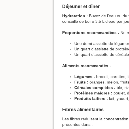
Déjeuner et dîner
Hydratation :
Buvez de l'eau ou du t
conseillé de boire 3,5 L d'eau par j
Proportions recommandées :
Ne ma
Une demi-assiette de légume
Un quart d'assiette de protéi
Un quart d'assiette de céréal
Aliments recommandés :
Légumes :
brocoli, carottes,
Fruits :
oranges, melon, fruit
Céréales complètes :
blé, ri
Protéines maigres :
poulet, d
Produits laitiers :
lait, yaour
Fibres alimentaires
Les fibres réduisent la concentration
présentes dans :