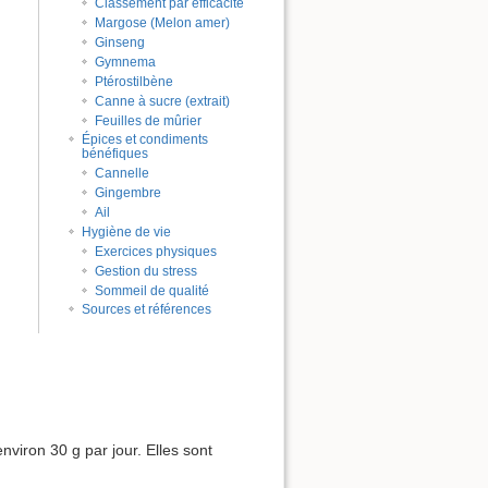
Classement par efficacité
Margose (Melon amer)
Ginseng
Gymnema
Ptérostilbène
Canne à sucre (extrait)
Feuilles de mûrier
Épices et condiments
bénéfiques
Cannelle
Gingembre
Ail
Hygiène de vie
Exercices physiques
Gestion du stress
Sommeil de qualité
Sources et références
nviron 30 g par jour. Elles sont