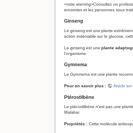
<note warning>Consultez un professio
enceintes et les personnes sous trai
Ginseng
Le ginseng est une plante extrêmemen
action indéniable sur le glucose, cet
Le ginseng est une
plante adaptog
l'organisme.
Gymnema
Le Gymnema est une plante reconnue 
Pour en savoir plus :
Article s
Ptérostilbène
Le ptérostilbène n'est pas une plant
Malabar.
Propriétés :
Cette molécule antioxyd