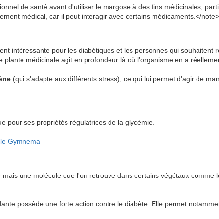
nnel de santé avant d'utiliser le margose à des fins médicinales, par
tement médical, car il peut interagir avec certains médicaments.</note>
t intéressante pour les diabétiques et les personnes qui souhaitent r
te plante médicinale agit en profondeur là où l'organisme en a réelleme
ène
(qui s'adapte aux différents stress), ce qui lui permet d'agir de ma
pour ses propriétés régulatrices de la glycémie.
ur le Gymnema
e mais une molécule que l'on retrouve dans certains végétaux comme les
ante possède une forte action contre le diabète. Elle permet notammen