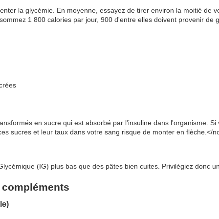
nter la glycémie. En moyenne, essayez de tirer environ la moitié de vo
sommez 1 800 calories par jour, 900 d'entre elles doivent provenir de g
ucrées
ansformés en sucre qui est absorbé par l'insuline dans l'organisme. Si
ces sucres et leur taux dans votre sang risque de monter en flèche.</n
Glycémique (IG) plus bas que des pâtes bien cuites. Privilégiez donc 
t compléments
le)