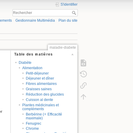
S'identifier
gements
Gestionnaire Multimédia
Plan du site
maladie-diabete
Table des matières
Diabète
Alimentation
Petit-déjeuner
Déjeuner et dîner
Fibres alimentaires
Graisses saines
Réduction des glucides
Cuisson al dente
Plantes médicinales et
compléments
er
Berbérine (⭐ Efficacité
maximale)
Fenugrec
Chrome