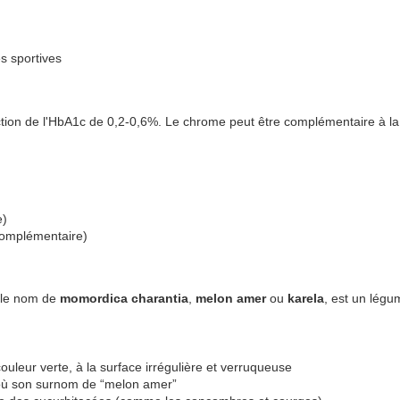
s sportives
tion de l'HbA1c de 0,2-0,6%. Le chrome peut être complémentaire à la 
e)
complémentaire)
 le nom de
momordica charantia
,
melon amer
ou
karela
, est un légum
ouleur verte, à la surface irrégulière et verruqueuse
où son surnom de “melon amer”