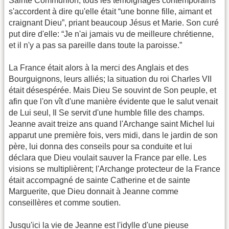
Sainte Communion; tous les témoignages contemporains
s'accordent à dire qu'elle était “une bonne fille, aimant et
craignant Dieu”, priant beaucoup Jésus et Marie. Son curé
put dire d'elle: “Je n'ai jamais vu de meilleure chrétienne,
et il n'y a pas sa pareille dans toute la paroisse.”
La France était alors à la merci des Anglais et des
Bourguignons, leurs alliés; la situation du roi Charles VII
était désespérée. Mais Dieu Se souvint de Son peuple, et
afin que l'on vît d'une manière évidente que le salut venait
de Lui seul, Il Se servit d'une humble fille des champs.
Jeanne avait treize ans quand l'Archange saint Michel lui
apparut une première fois, vers midi, dans le jardin de son
père, lui donna des conseils pour sa conduite et lui
déclara que Dieu voulait sauver la France par elle. Les
visions se multiplièrent; l'Archange protecteur de la France
était accompagné de sainte Catherine et de sainte
Marguerite, que Dieu donnait à Jeanne comme
conseillères et comme soutien.
Jusqu'ici la vie de Jeanne est l'idylle d'une pieuse