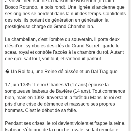
à Volvic, berceau de la maison de Bosredon (du latin
Bosco Rotundo, le bois rond). Une lignée si ancienne que
ses origines se perdent dans la nuit des temps. Confidents
des rois, ils portent de génération en génération la
prestigieuse charge de Grand Chambellan.
​Le chambellan, c'est l'ombre du souverain. Il porte deux
clés d'or , symboles des clés du Grand Secret , garde le
sceau royal et contrôle l'accès à la chambre du roi. Autant
dire qu'il sait tout, voit tout, et s'introduit partout.
​🧠 Un Roi fou, une Reine délaissée et un Bal Tragique
​17 juin 1385 : Le roi Charles VI (17 ans) épouse la
somptueuse Isabeau de Bavière (14 ans). Tout commence
bien, mais en 1392, traversant la forêt du Mans, le roi est
pris d'une crise de démence et massacre ses propres
hommes. C'est le début de sa folie.
​Pendant ses crises, le roi devient violent et frappe la reine.
Isabeau s'éloigne de la couche royale, se fait remplacer