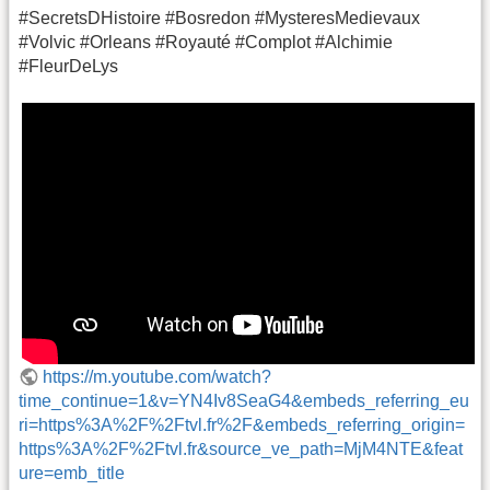
#SecretsDHistoire #Bosredon #MysteresMedievaux
#Volvic #Orleans #Royauté #Complot #Alchimie
#FleurDeLys
https://m.youtube.com/watch?
time_continue=1&v=YN4Iv8SeaG4&embeds_referring_eu
ri=https%3A%2F%2Ftvl.fr%2F&embeds_referring_origin=
https%3A%2F%2Ftvl.fr&source_ve_path=MjM4NTE&feat
ure=emb_title