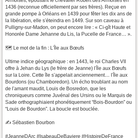
Armoises, épousant le chevalier Robert des Armoises en
1436 (reconnue officiellement par ses frères). Reçue en
grande pompe à Orléans en 1439 pour fêter les dix ans de
la libération, elle s'éteindra en 1449. Sur son caveau à
Pulligny-sur-Madon, on peut encore lire : « Ci-gît Haute et
Honorée Dame Jehanne du Lis, la Pucelle de France… ».
​🗺️ Le mot de la fin : L'Île aux Bœufs
​Ultime indice géographique : en 1443, le roi Charles VII
offre à Jehan du Lys (le frère de Jeanne) l'Île aux Bœufs
sur la Loire. Cette île s'appelait anciennement… l'Île aux
Bourdons (ou Chamboredon). Un écho troublant au nom
de l'amant maudit, Louis de Bosredon, que les
chroniqueurs comme Juvénal des Ursins ou le Marquis de
Sade orthographiaient phonétiquement “Bois-Bourdon” ou
“Louis de Bourdon”. La boucle est bouclée.
✍️ Sébastien Bourbon
​#JeanneDArc #IsabeauDeBaviere #HistoireDeFrance