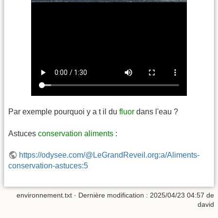
Par exemple pourquoi y a t il du
fluor
dans l'eau ?
Astuces
conservation aliments
:
https://odysee.com/@LeGrandReveil.org:a/Aliments-
conservation-astuces:5
environnement.txt
· Dernière modification :
2025/04/23 04:57
de
david