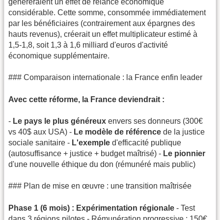
généreraient un effet de relance économique
considérable. Cette somme, consommée immédiatement
par les bénéficiaires (contrairement aux épargnes des
hauts revenus), créerait un effet multiplicateur estimé à
1,5-1,8, soit 1,3 à 1,6 milliard d'euros d'activité
économique supplémentaire.
### Comparaison internationale : la France enfin leader
Avec cette réforme, la France deviendrait :
-
Le pays le plus généreux
envers ses donneurs (300€
vs 40$ aux USA) -
Le modèle de référence
de la justice
sociale sanitaire -
L'exemple
d'efficacité publique
(autosuffisance + justice + budget maîtrisé) -
Le pionnier
d'une nouvelle éthique du don (rémunéré mais public)
### Plan de mise en œuvre : une transition maîtrisée
Phase 1 (6 mois) : Expérimentation régionale
- Test
dans 3 régions pilotes - Rémunération progressive : 150€