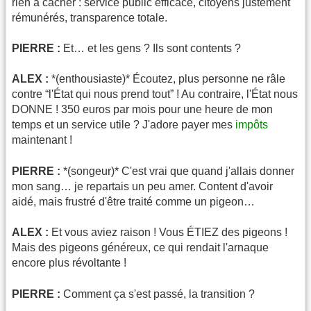
rien à cacher : service public efficace, citoyens justement
rémunérés, transparence totale.
PIERRE :
Et… et les gens ? Ils sont contents ?
ALEX :
*(enthousiaste)* Écoutez, plus personne ne râle
contre “l'État qui nous prend tout” ! Au contraire, l'État nous
DONNE ! 350 euros par mois pour une heure de mon
temps et un service utile ? J'adore payer mes
impôts
maintenant !
PIERRE :
*(songeur)* C'est vrai que quand j'allais donner
mon sang… je repartais un peu amer. Content d'avoir
aidé, mais frustré d'être traité comme un pigeon…
ALEX :
Et vous aviez raison ! Vous ÉTIEZ des pigeons !
Mais des pigeons généreux, ce qui rendait l'arnaque
encore plus révoltante !
PIERRE :
Comment ça s'est passé, la transition ?