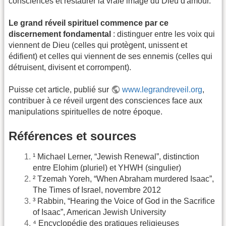
consciences et restaurer la vraie image du Dieu d'amour.
Le grand réveil spirituel commence par ce
discernement fondamental
: distinguer entre les voix qui
viennent de Dieu (celles qui protègent, unissent et
édifient) et celles qui viennent de ses ennemis (celles qui
détruisent, divisent et corrompent).
Puisse cet article, publié sur
www.legrandreveil.org
,
contribuer à ce réveil urgent des consciences face aux
manipulations spirituelles de notre époque.
Références et sources
¹ Michael Lerner, “Jewish Renewal”, distinction
entre Elohim (pluriel) et YHWH (singulier)
² Tzemah Yoreh, “When Abraham murdered Isaac”,
The Times of Israel, novembre 2012
³ Rabbin, “Hearing the Voice of God in the Sacrifice
of Isaac”, American Jewish University
⁴ Encyclopédie des pratiques religieuses