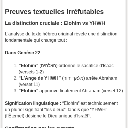
Preuves textuelles irréfutables
La distinction cruciale : Elohim vs YHWH
L'analyse du texte hébreu original révèle une distinction
fondamentale qui change tout :
Dans Genèse 22 :
“Elohim”
(האלהים) ordonne le sacrifice d'Isaac
(versets 1-2)
“L'Ange de YHWH”
(מלאך יהוה) arrête Abraham
(verset 11)
“Elohim”
approuve finalement Abraham (verset 12)
Signification linguistique :
“Elohim” est techniquement
un pluriel signifiant “les dieux”, tandis que “YHWH”
(l'Éternel) désigne le Dieu unique d'Israël¹.