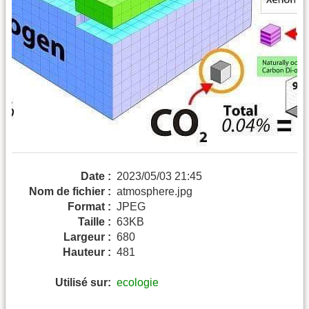
Date :
2023/05/03 21:45
Nom de fichier :
atmosphere.jpg
Format :
JPEG
Taille :
63KB
Largeur :
680
Hauteur :
481
Utilisé sur:
ecologie